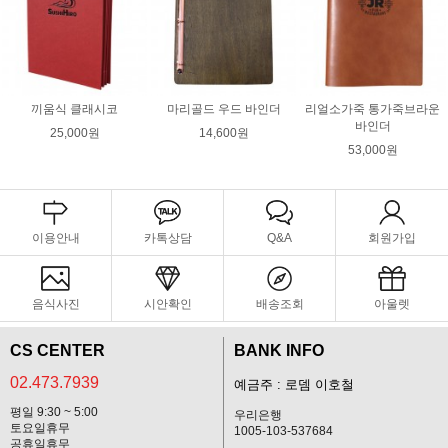
끼움식 클래시코
마리골드 우드 바인더
리얼소가죽 통가죽브라운
바인더
25,000원
14,600원
53,000원
이용안내
카톡상담
Q&A
회원가입
음식사진
시안확인
배송조회
아울렛
CS CENTER
BANK INFO
02.473.7939
예금주 : 로뎀 이호철
평일 9:30 ~ 5:00
우리은행
토요일휴무
1005-103-537684
공휴일휴무