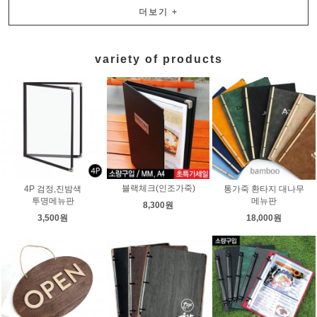
더보기
+
variety of products
블랙체크(인조가죽)
4P 검정,진밤색
통가죽 환타지 대나무
투명메뉴판
메뉴판
8,300원
3,500원
18,000원