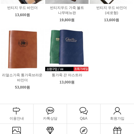
빈티지 우드 바인더
빈티지우드 가죽 볼트
빈티지 우드 바인더
나무메뉴판
(세로형)
13,600원
19,800원
13,600원
리얼소가죽 통가죽브라운
통가죽 끈 아스트라
바인더
13,000원
53,000원
이용안내
카톡상담
Q&A
회원가입