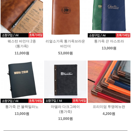
웨스턴 바인더 2종
리얼소가죽 통가죽브라운
통가죽 끈 아스트라
(통가죽)
바인더
13,000원
11,000원
53,000원
통가죽 끈 블랙밀라노
마델라 다크그레이
프리미엄 투명메뉴판
(통가죽)
13,000원
4,200원
11,000원