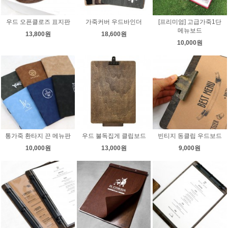
우드 오픈클로즈 표지판
가죽커버 우드바인더
[프리미엄] 고급가죽1단
메뉴보드
13,800원
18,600원
10,000원
통가죽 환타지 끈 메뉴판
우드 불독집게 클립보드
빈티지 동클립 우드보드
10,000원
13,000원
9,000원