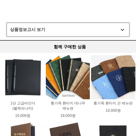
상품정보고시 보기
함께 구매한 상품
1단 고급바인더
통가죽 환타지 대나무
통가죽 환타지 끈 메뉴판
(블랙파나마)
메뉴판
10,000원
10,000원
18,000원