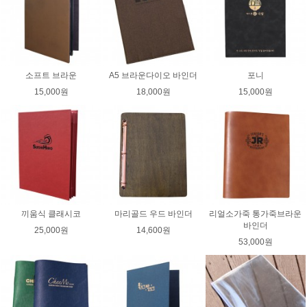
소프트 브라운
A5 브라운다이오 바인더
포니
15,000원
18,000원
15,000원
끼움식 클래시코
마리골드 우드 바인더
리얼소가죽 통가죽브라운
바인더
25,000원
14,600원
53,000원