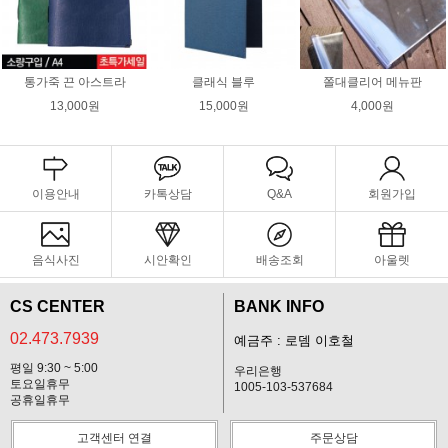
통가죽 끈 아스트라
클래식 블루
쫄대클리어 메뉴판
13,000원
15,000원
4,000원
이용안내
카톡상담
Q&A
회원가입
음식사진
시안확인
배송조회
아울렛
CS CENTER
BANK INFO
02.473.7939
예금주 : 로뎀 이호철
평일 9:30 ~ 5:00
우리은행
토요일휴무
1005-103-537684
공휴일휴무
고객센터 연결
주문상담