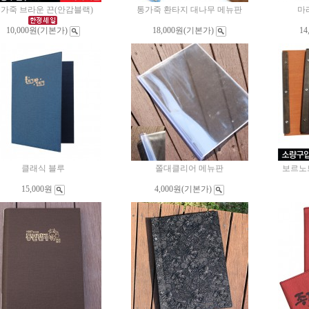
가죽 브라운 끈(안감블랙)
통가죽 환타지 대나무 메뉴판
마
10,000원
(기본가)
18,000원
(기본가)
14
클래식 블루
쫄대클리어 메뉴판
보르노트
15,000원
4,000원
(기본가)