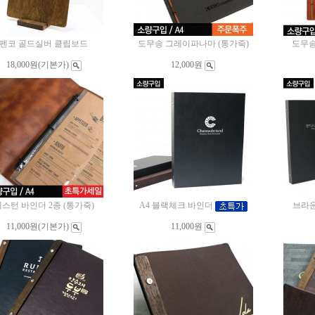
펜코 골드실버 클립보드
도무송 그레이파나마 (통가죽)
도무송
18,000원
(기본가)
12,000원
스턴 바인더 2종 (통가죽)
A4 블랙체크 바인더
브라
11,000원
(기본가)
11,000원