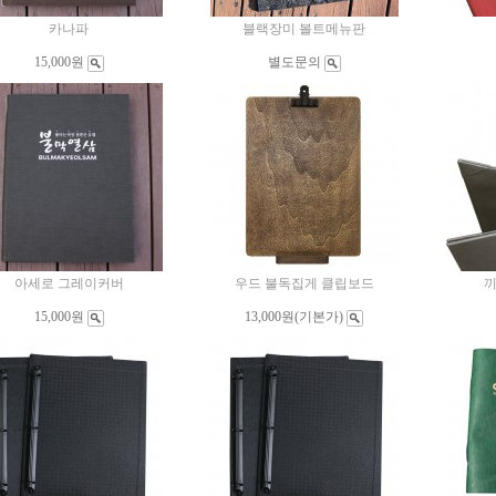
카나파
블랙장미 볼트메뉴판
15,000원
별도문의
아세로 그레이커버
우드 불독집게 클립보드
끼
15,000원
13,000원
(기본가)