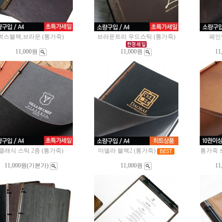
벅스블랙,브라운 (통가죽)
브라운트리 우드스틱 (통가죽)
페인
11,000원
11,000원
11
클래식 스틱 2종 (통가죽)
마델라 블랙2 (통가죽)
통가죽 
11,000원
(기본가)
11,000원
11