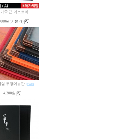
가죽 끈 아스트라
,000원
(기본가)
미엄 투명메뉴판
4,200원