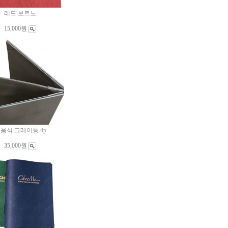
레드 보르노
15,000원
움식 그레이통 4p
35,000원