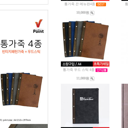
통가죽 끈 메뉴판4종
통
10,000원
통가죽 우드 스틱 4종
11,000원