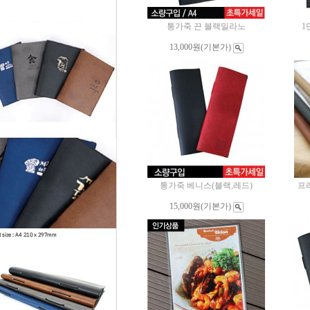
통가죽 끈 블랙밀라노
1
13,000원
(기본가)
통가죽 베니스(블랙,레드)
프
15,000원
(기본가)