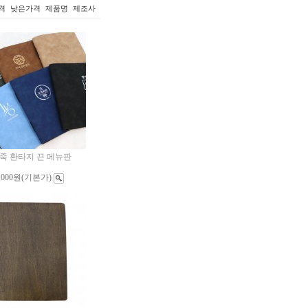
격
낮은가격
제품명
제조사
죽 환타지 끈 메뉴판
,000원
(기본가)