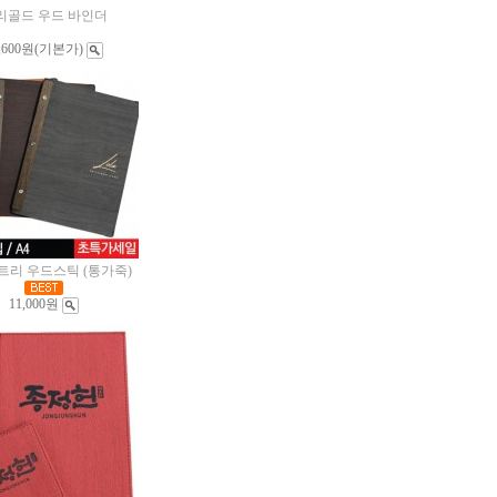
리골드 우드 바인더
,600원
(기본가)
리 우드스틱 (통가죽)
11,000원