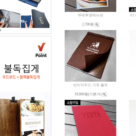
무테투명메뉴판
A5
2,700원
빈티지우드 가죽 볼트
19,800원
(기본가)