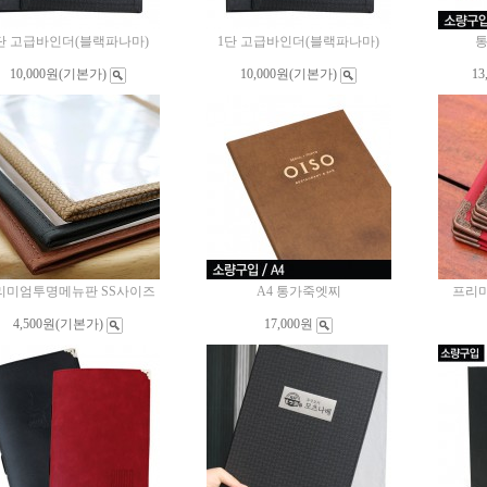
단 고급바인더(블랙파나마)
1단 고급바인더(블랙파나마)
통
10,000원
(기본가)
10,000원
(기본가)
13
리미엄투명메뉴판 SS사이즈
A4 통가죽엣찌
프리
4,500원
(기본가)
17,000원