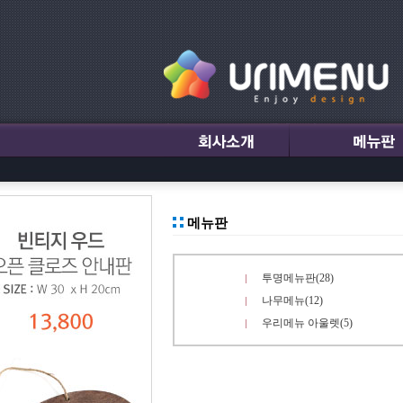
메뉴판
투명메뉴판(28)
나무메뉴(12)
우리메뉴 아울렛(5)