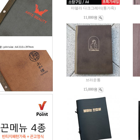
마델라 다크그레이(통가죽)
11,000원
브라운통
15,000원