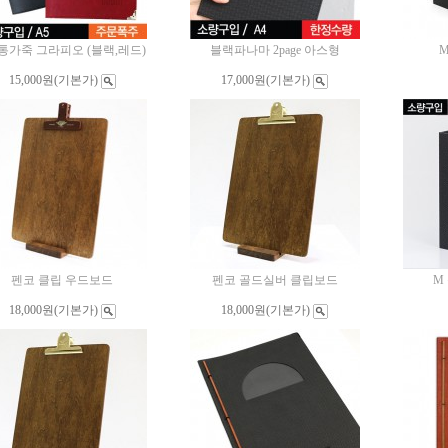
 통가죽 그라피오 (블랙,레드)
블랙파나마 2page 아스형
15,000원
(기본가)
17,000원
(기본가)
펜코 클립 우드보드
펜코 골드실버 클립보드
M
18,000원
(기본가)
18,000원
(기본가)