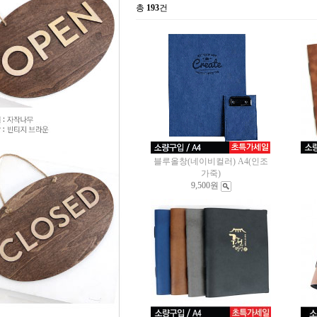
총
193
건
블루올창(네이비컬러) A4(인조
가죽)
9,500원