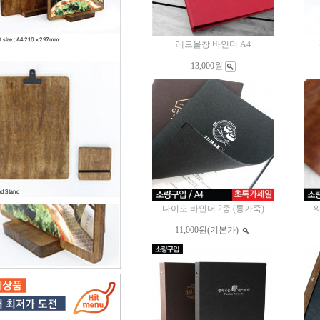
레드올창 바인더 A4
13,000원
다이오 바인더 2종 (통가죽)
웨
11,000원
(기본가)