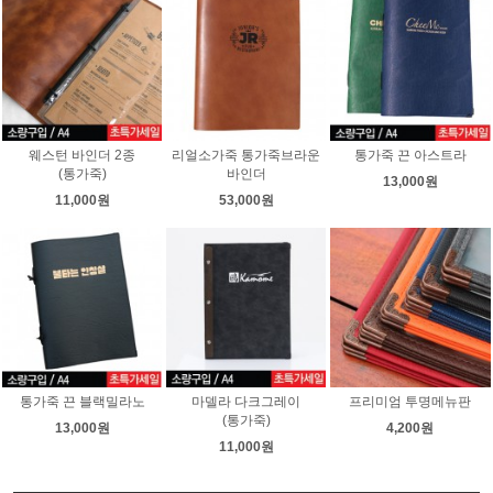
웨스턴 바인더 2종
리얼소가죽 통가죽브라운
통가죽 끈 아스트라
(통가죽)
바인더
13,000원
11,000원
53,000원
통가죽 끈 블랙밀라노
마델라 다크그레이
프리미엄 투명메뉴판
(통가죽)
13,000원
4,200원
11,000원