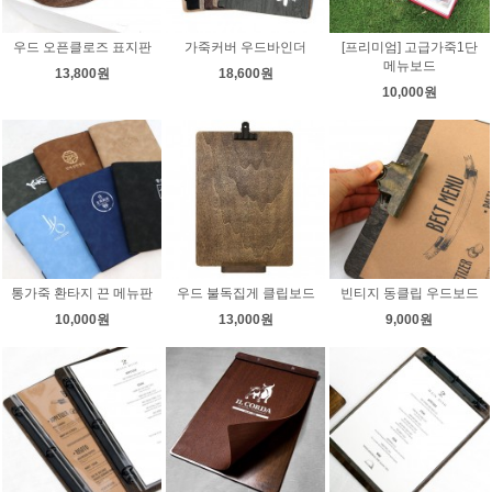
우드 오픈클로즈 표지판
가죽커버 우드바인더
[프리미엄] 고급가죽1단
메뉴보드
13,800원
18,600원
10,000원
통가죽 환타지 끈 메뉴판
우드 불독집게 클립보드
빈티지 동클립 우드보드
10,000원
13,000원
9,000원