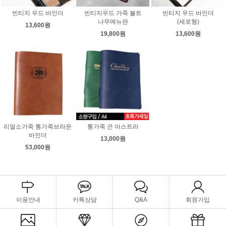
빈티지 우드 바인더
빈티지우드 가죽 볼트
빈티지 우드 바인더
나무메뉴판
(세로형)
13,600원
19,800원
13,600원
리얼소가죽 통가죽브라운
통가죽 끈 아스트라
바인더
13,000원
53,000원
이용안내
카톡상담
Q&A
회원가입