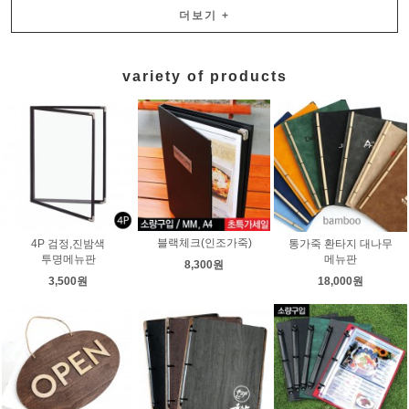
더보기
+
variety of products
블랙체크(인조가죽)
4P 검정,진밤색
통가죽 환타지 대나무
투명메뉴판
메뉴판
8,300원
3,500원
18,000원