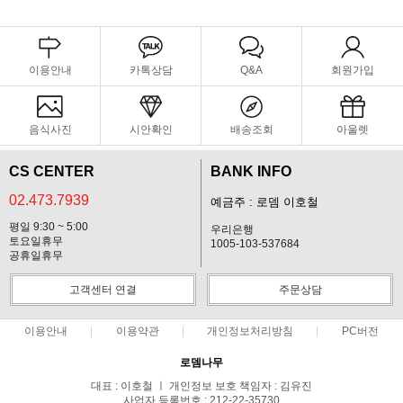
이용안내
카톡상담
Q&A
회원가입
음식사진
시안확인
배송조회
아울렛
CS CENTER
BANK INFO
02.473.7939
예금주 : 로뎀 이호철
평일 9:30 ~ 5:00
우리은행
토요일휴무
1005-103-537684
공휴일휴무
고객센터 연결
주문상담
이용안내
이용약관
개인정보처리방침
PC버전
로뎀나무
대표 : 이호철 ㅣ 개인정보 보호 책임자 : 김유진
사업자 등록번호 : 212-22-35730