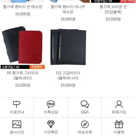
통가죽 환타지 끈 메뉴판
통가죽 환타지 대나무
통가죽 브라운 끈
메뉴판
(안감블랙)
10,000원
18,000원
10,000원
A5 통가죽 그라피오
1단 고급바인더
(블랙,레드)
(블랙파나마)
15,000원
10,000원
이용안내
카톡상담
Q&A
회원가입
음식사진
시안확인
배송조회
아울렛