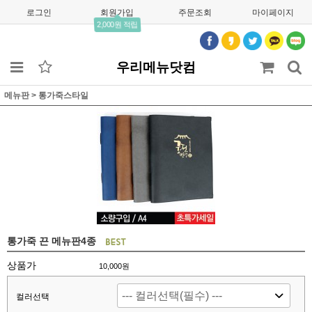
로그인
회원가입
주문조회
마이페이지
2,000원 적립
우리메뉴닷컴
메뉴판
>
통가죽스타일
통가죽 끈 메뉴판4종
상품가
10,000
원
컬러선택