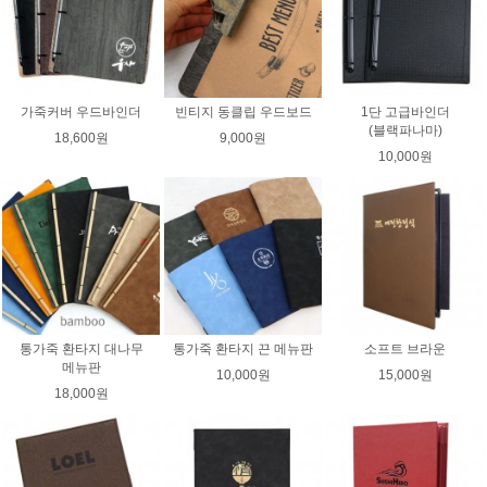
가죽커버 우드바인더
빈티지 동클립 우드보드
1단 고급바인더
(블랙파나마)
18,600원
9,000원
10,000원
통가죽 환타지 대나무
통가죽 환타지 끈 메뉴판
소프트 브라운
메뉴판
10,000원
15,000원
18,000원