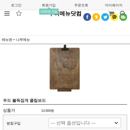
로그인
회원가입
주문조회
마이페이지
2,000원 적립
우리메뉴닷컴
메뉴판
>
나무메뉴
우드 불독집게 클립보드
상품가
13,000원
받침구입