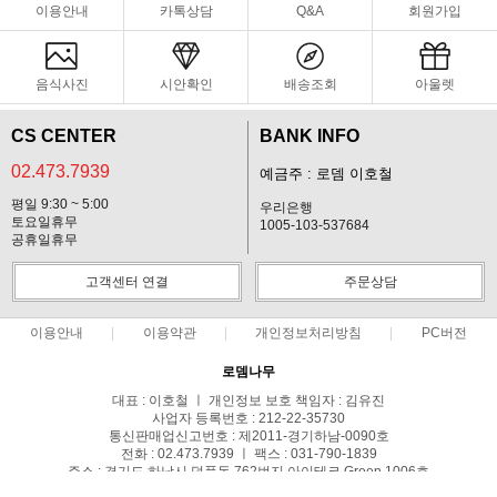
이용안내
카톡상담
Q&A
회원가입
음식사진
시안확인
배송조회
아울렛
CS CENTER
BANK INFO
02.473.7939
예금주 : 로뎀 이호철
평일 9:30 ~ 5:00
우리은행
토요일휴무
1005-103-537684
공휴일휴무
고객센터 연결
주문상담
이용안내
이용약관
개인정보처리방침
PC버전
로뎀나무
대표 : 이호철 ㅣ 개인정보 보호 책임자 : 김유진
사업자 등록번호 : 212-22-35730
통신판매업신고번호 : 제2011-경기하남-0090호
전화 : 02.473.7939 ㅣ 팩스 : 031-790-1839
주소 : 경기도 하남시 덕풍동 762번지 아이테코 Green 1006호