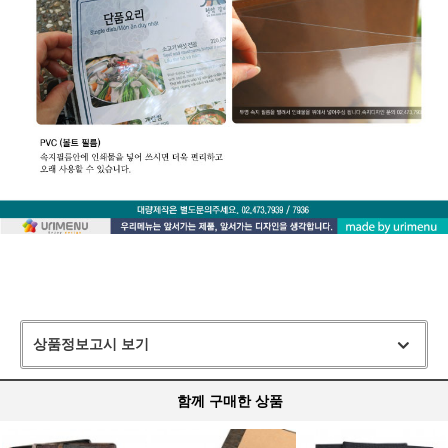
메뉴판,호프집메뉴판,우드메뉴판,나무메뉴판,이자카야메뉴판,포차메뉴
판,MENU,메뉴,레스토랑메뉴판,나무보드,클립보드메뉴판
상품정보고시 보기
함께 구매한 상품