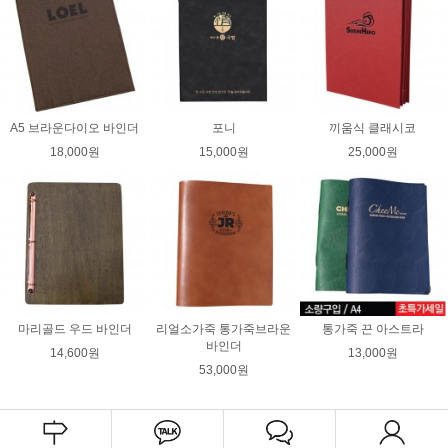
A5 브라운다이오 바인더
포니
끼움식 클래시코
18,000원
15,000원
25,000원
마리골드 우드 바인더
리얼소가죽 통가죽브라운
통가죽 끈 아스트라
바인더
14,600원
13,000원
53,000원