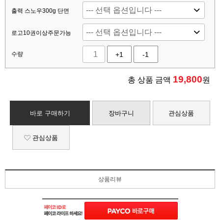
출력 스노우300g 단면
로고10권이상주문가능
수량
+1
-1
19,800
총 상품 금액
원
바로 구매하기
장바구니
관심상품
관심상품
상품리뷰