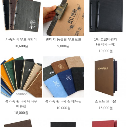
가죽커버 우드바인더
빈티지 동클립 우드보드
1단 고급바인더
(블랙파나마)
18,600원
9,000원
10,000원
통가죽 환타지 대나무
통가죽 환타지 끈 메뉴판
소프트 브라운
메뉴판
10,000원
15,000원
18,000원