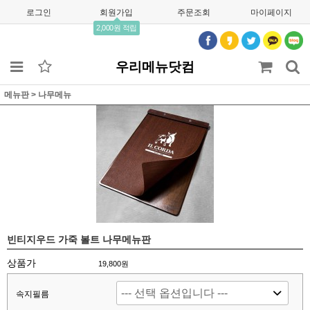
로그인
회원가입
주문조회
마이페이지
2,000원 적립
우리메뉴닷컴
메뉴판
>
나무메뉴
빈티지우드 가죽 볼트 나무메뉴판
상품가
19,800원
속지필름