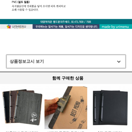
메뉴판,호프집메뉴판,우드메뉴판,나무메뉴판,이자카야메뉴판,포차메뉴
판,MENU,메뉴,레스토랑메뉴판,나무보드,클립보드메뉴판
상품정보고시 보기
함께 구매한 상품