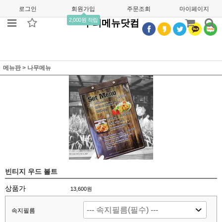
로그인
회원가입
주문조회
마이페이지
2,000원 적립
우리메뉴닷컴
메뉴판
>
나무메뉴
빈티지 우드 볼트
상품가
13,600
원
속지필름