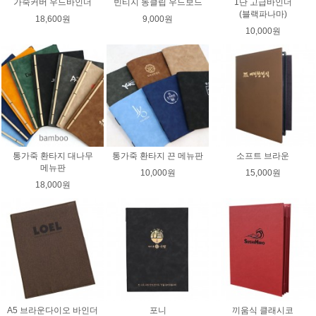
가죽커버 우드바인더
빈티지 동클립 우드보드
1단 고급바인더
(블랙파나마)
18,600원
9,000원
10,000원
통가죽 환타지 대나무
통가죽 환타지 끈 메뉴판
소프트 브라운
메뉴판
10,000원
15,000원
18,000원
A5 브라운다이오 바인더
포니
끼움식 클래시코