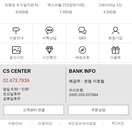
친환경 우드빌지판 XL
벅스퍼플 2단(양면가죽)
그레이데님 1단
9,000원
7,500원
4,500원
이용안내
카톡상담
Q&A
회원가입
음식사진
시안확인
배송조회
아울렛
CS CENTER
BANK INFO
02.473.7939
예금주 : 로뎀 이호철
평일 9:30 ~ 5:00
우리은행
토요일휴무
1005-103-537684
공휴일휴무
고객센터 연결
주문상담
이용안내
이용약관
개인정보처리방침
PC버전