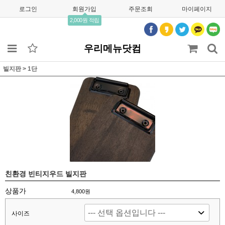
로그인
회원가입
주문조회
마이페이지
2,000원 적립
우리메뉴닷컴
빌지판
>
1단
친환경 빈티지우드 빌지판
상품가
4,800원
사이즈