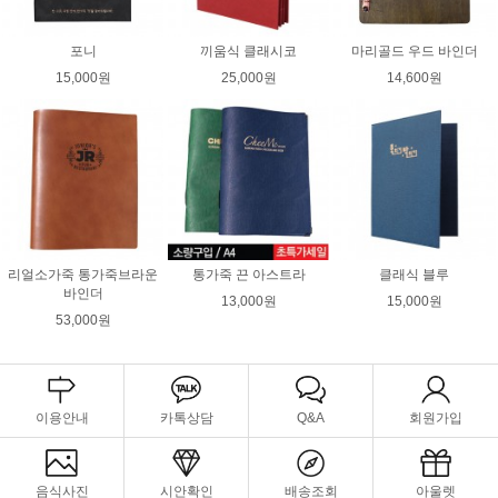
포니
끼움식 클래시코
마리골드 우드 바인더
15,000원
25,000원
14,600원
리얼소가죽 통가죽브라운
통가죽 끈 아스트라
클래식 블루
바인더
13,000원
15,000원
53,000원
이용안내
카톡상담
Q&A
회원가입
음식사진
시안확인
배송조회
아울렛