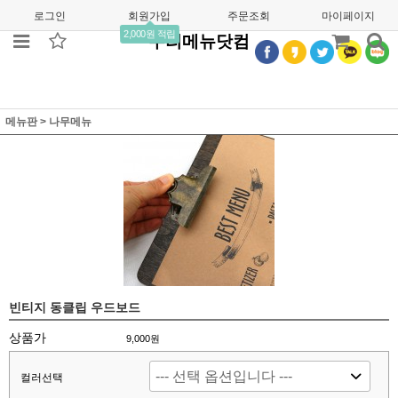
로그인
회원가입
주문조회
마이페이지
2,000원 적립
우리메뉴닷컴
메뉴판
>
나무메뉴
빈티지 동클립 우드보드
상품가
9,000원
컬러선택