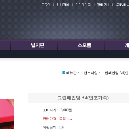
메뉴판
>
모던스타일
>
그린페인팅 A4(인
그린페인팅 A4(인조가죽)
소비자가 :
18,000
원
판매가격 : 품절ㅠㅠ
적립금액 :
1%