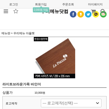
로그인
회원가입
주문조회
마이페이지
2,000원 적립
우리메뉴닷컴
메뉴판
>
우리메뉴 아울렛
라이트브라운가죽 바인더
상품가
10,000
원
로고제작